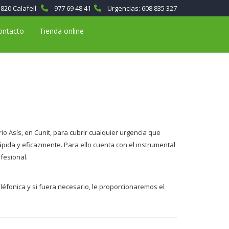
3820 Calafell
977 69 48 41
Urgencias:
608 835 327
ontacto
Tienda online
rio Asís, en Cunit, para cubrir cualquier urgencia que
pida y eficazmente. Para ello cuenta con el instrumental
fesional.
eléfonica y si fuera necesario, le proporcionaremos el