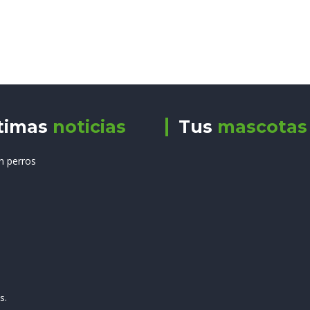
timas
noticias
Tus
mascotas
en perros
s.